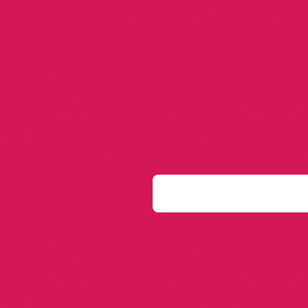
S
e
a
r
c
h