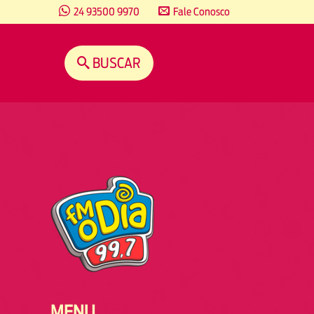
content
24 93500 9970
Fale Conosco
BUSCAR
MENU