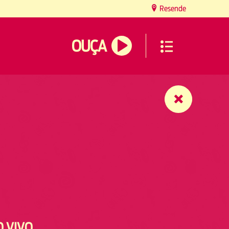
Resende
OUÇA
O VIVO