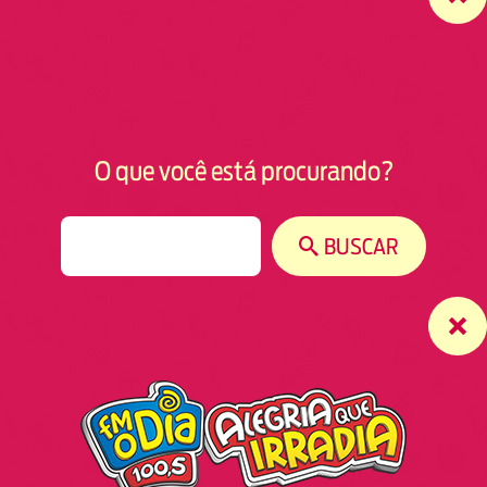
O que você está procurando?
S
BUSCAR
e
a
r
c
h