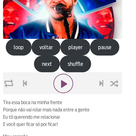
loop
voltar
player
pause
next
shuffle
loop
voltar
play
next
shuffle
Tira essa boca na minha frente
Porque não vai rolar mais nada entre a gente
Eu tô querendo me relacionar
E você quer ficar só por ficar!