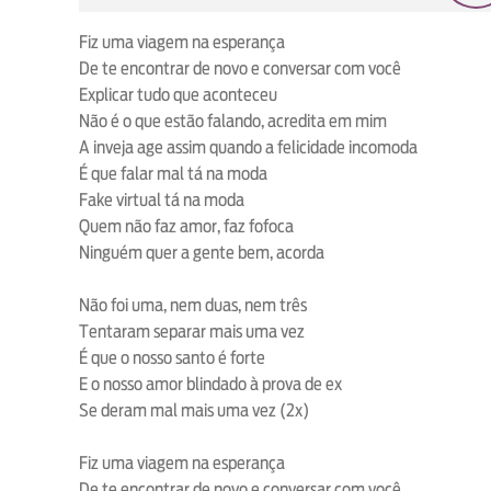
loop
voltar
play
Fiz uma viagem na esperança
De te encontrar de novo e conversar com você
Explicar tudo que aconteceu
Não é o que estão falando, acredita em mim
A inveja age assim quando a felicidade incomoda
É que falar mal tá na moda
Fake virtual tá na moda
Quem não faz amor, faz fofoca
Ninguém quer a gente bem, acorda
Não foi uma, nem duas, nem três
Tentaram separar mais uma vez
É que o nosso santo é forte
E o nosso amor blindado à prova de ex
Se deram mal mais uma vez (2x)
Fiz uma viagem na esperança
De te encontrar de novo e conversar com você