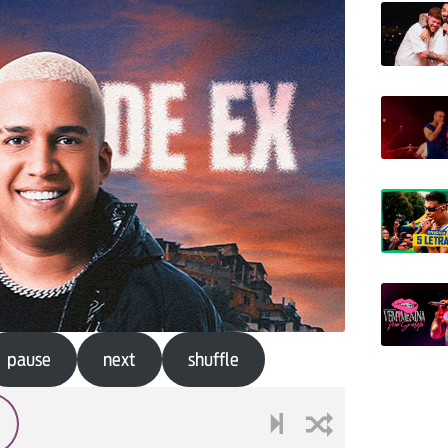
pause
next
shuffle