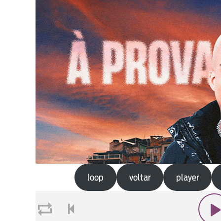
loop
voltar
player