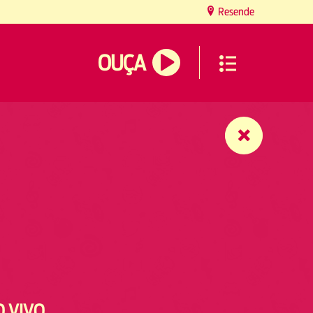
Resende
OUÇA
O VIVO