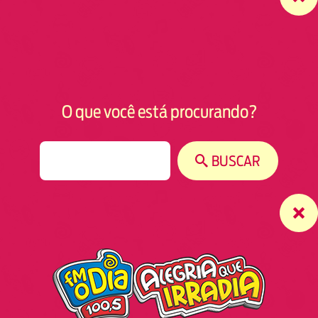
O que você está procurando?
S
BUSCAR
e
a
r
c
h