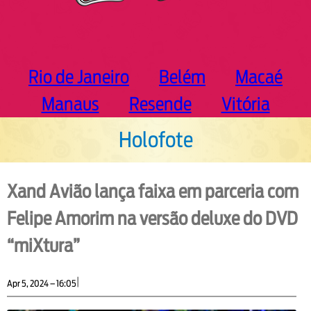
Rio de Janeiro
Belém
Macaé
Manaus
Resende
Vitória
Holofote
Xand Avião lança faixa em parceria com
Felipe Amorim na versão deluxe do DVD
“miXtura”
|
Apr 5, 2024 – 16:05