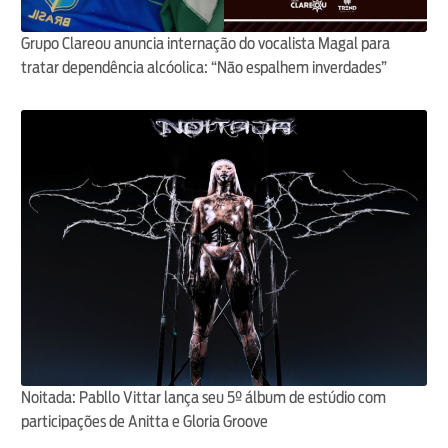
Grupo Clareou anuncia internação do vocalista Magal para
tratar dependência alcóolica: “Não espalhem inverdades”
Noitada: Pabllo Vittar lança seu 5º álbum de estúdio com
participações de Anitta e Gloria Groove