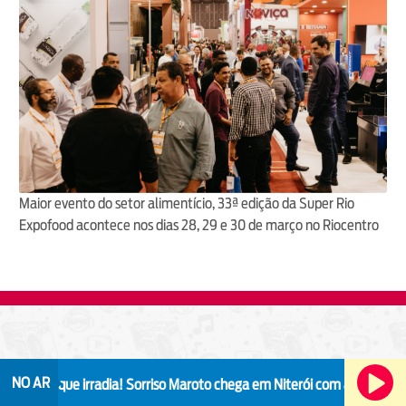
Maior evento do setor alimentício, 33ª edição da Super Rio
Expofood acontece nos dias 28, 29 e 30 de março no Riocentro
NO AR
ue irradia!
Sorriso Maroto chega em Niterói com a turnê "Sorriso Eu G