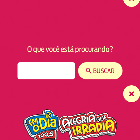
O que você está procurando?
S
BUSCAR
e
a
r
c
h