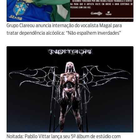
Grupo Clareou anuncia internação do vocalista Magal para
tratar dependência alcóolica: “Não espalhem inverdades”
Noitada: Pabllo Vittar lança seu 5º álbum de estúdio com