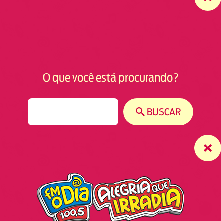
O que você está procurando?
S
BUSCAR
e
a
r
c
h