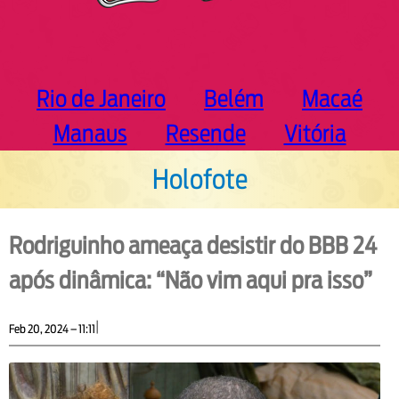
Rio de Janeiro
Belém
Macaé
Manaus
Resende
Vitória
Holofote
Rodriguinho ameaça desistir do BBB 24
após dinâmica: “Não vim aqui pra isso”
|
Feb 20, 2024 – 11:11