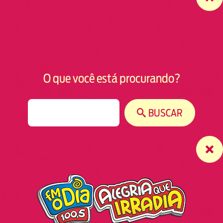
O que você está procurando?
S
BUSCAR
e
a
r
c
h