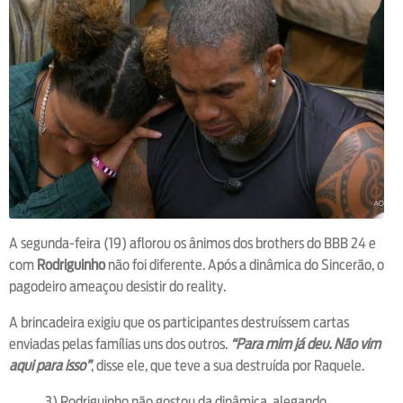
A segunda-feira (19) aflorou os ânimos dos brothers do BBB 24 e
com
Rodriguinho
não foi diferente. Após a dinâmica do Sincerão, o
pagodeiro ameaçou desistir do reality.
A brincadeira exigiu que os participantes destruíssem cartas
enviadas pelas famílias uns dos outros.
“Para mim já deu. Não vim
aqui para isso”
, disse ele, que teve a sua destruída por Raquele.
3) Rodriguinho não gostou da dinâmica, alegando