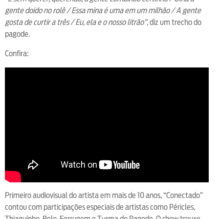
gente doido no rolê / Essa mina é uma em um milhão / A gente
gosta de curtir a três / Eu, ela e o nosso litrão”
, diz um trecho do
pagode.
Confira:
Primeiro audiovisual do artista em mais de 10 anos, “Conectado”
contou com participações especiais de artistas como Péricles,
Thiaguinho, Belo, Ferrugem e Turma do Pagode. O show trouxe