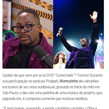
Spoiler do que vem por aí no DVD “Conectado”? Temos! Durante
sua participação no podcast Podpah,
Mumuzinho
deu detalhes
exclusivos de seu novo audiovisual, gravado no início do mês em
São Paulo, e deu até uma palinha de uma música do projeto, que,
segundo ele, é composto somente por músicas inéditas.
“E sem querer, querendo, a gente combinou certinho / Olha a