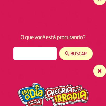
O que você está procurando?
S
BUSCAR
e
a
r
c
h