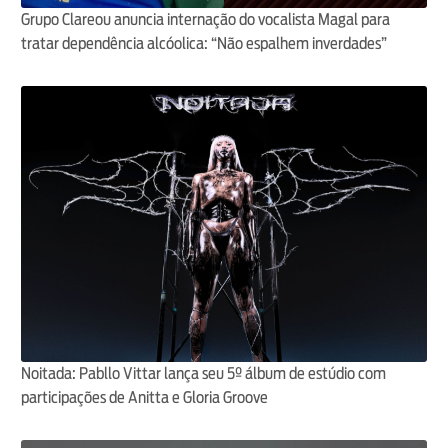
Grupo Clareou anuncia internação do vocalista Magal para
tratar dependência alcóolica: “Não espalhem inverdades”
Noitada: Pabllo Vittar lança seu 5º álbum de estúdio com
participações de Anitta e Gloria Groove