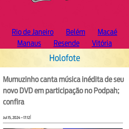
Rio de Janeiro
Belém
Macaé
Manaus
Resende
Vitória
Holofote
Mumuzinho canta música inédita de seu
novo DVD em participação no Podpah;
confira
|
Jul 15, 2024 – 17:12