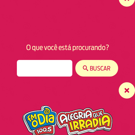
O que você está procurando?
S
BUSCAR
e
a
r
c
h