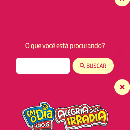
O que você está procurando?
S
BUSCAR
e
a
r
c
h