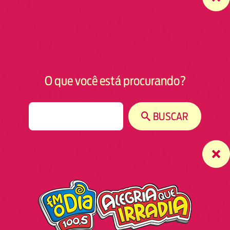
O que você está procurando?
S
BUSCAR
e
a
r
c
h