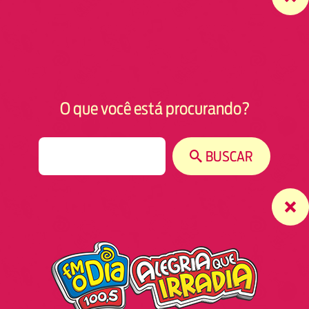
O que você está procurando?
S
BUSCAR
e
a
r
c
h