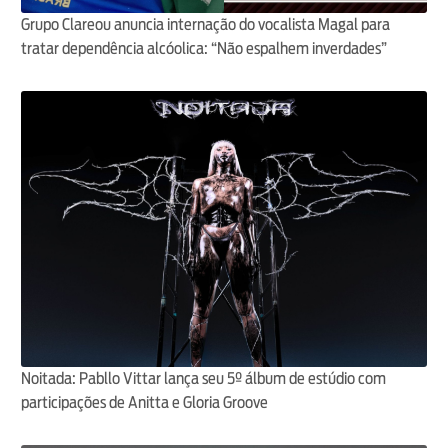
Grupo Clareou anuncia internação do vocalista Magal para
tratar dependência alcóolica: “Não espalhem inverdades”
Noitada: Pabllo Vittar lança seu 5º álbum de estúdio com
participações de Anitta e Gloria Groove