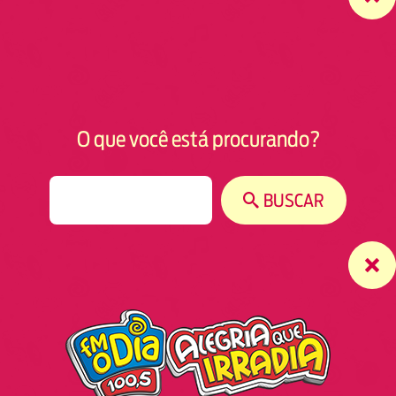
O que você está procurando?
S
BUSCAR
e
a
r
c
h