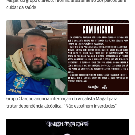
Magal, do grupo Clareou, informa afastamento dos palcos para
cuidar da saúde
Grupo Clareou anuncia internação do vocalista Magal para
tratar dependência alcóolica: “Não espalhem inverdades”