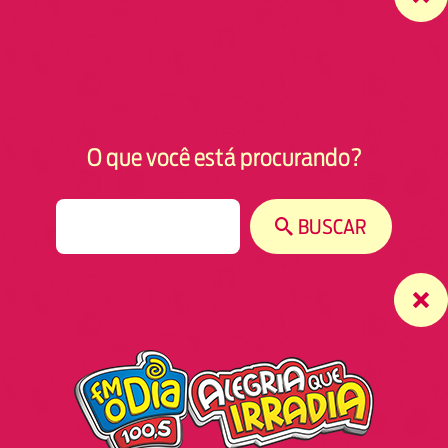
O que você está procurando?
S
BUSCAR
e
a
r
c
h