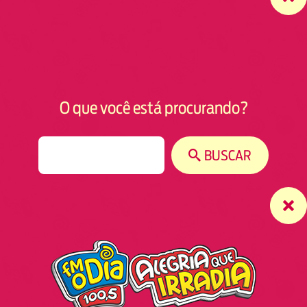
O que você está procurando?
S
BUSCAR
e
a
r
c
h