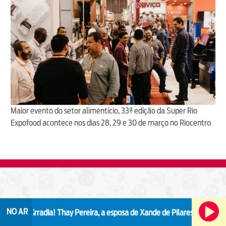
Maior evento do setor alimentício, 33ª edição da Super Rio
Expofood acontece nos dias 28, 29 e 30 de março no Riocentro
NO AR
radia!
Thay Pereira, a esposa de Xande de Pilares, faz alerta após episód