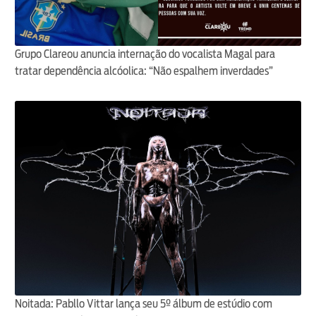
Grupo Clareou anuncia internação do vocalista Magal para
tratar dependência alcóolica: “Não espalhem inverdades”
Noitada: Pabllo Vittar lança seu 5º álbum de estúdio com