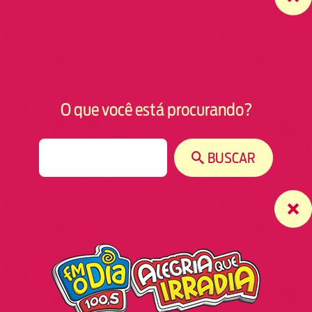
O que você está procurando?
S
BUSCAR
e
a
r
c
h