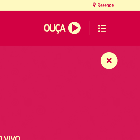
Resende
OUÇA
O VIVO