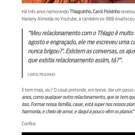
Há três anos namorando
Thiaguinho, Carol Peixinho
revelou
Hariany Almeida no Youtube, a também ex-BBB enalteceu 
“Meu relacionamento com o Thiago é muito m
agosto e engraçado, ele me escreveu uma car
nunca brigou?’. Existem as conversas, os aju
que existia relacionamento assim, tá?”.
CAROL PEIXINHO
E tem mais, viu? O casal pretende, em breve, dar um passo 
anos, como qualquer outro relacionamento, que se tem que
isso. Formar nossa família, casar, está super nos nossos pl
harmonia, e cheio de amor, e daqui a pouco vêm os planos”
.
Confira: