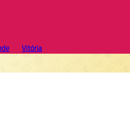
nde
Vitória