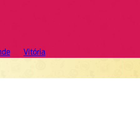
nde
Vitória