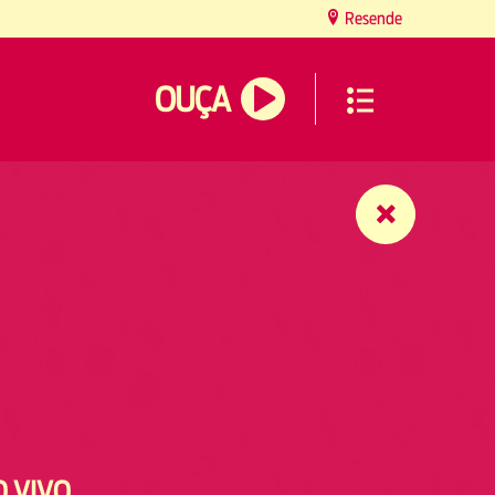
Resende
OUÇA
O VIVO