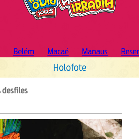
Belém
Macaé
Manaus
Rese
Holofote
 desfiles