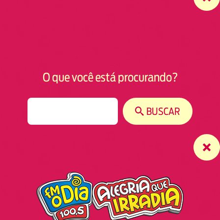
O que você está procurando?
S
BUSCAR
e
a
r
c
h