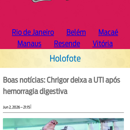
Rio de Janeiro
Belém
Macaé
Manaus
Resende
Vitória
Holofote
Boas notícias: Chrigor deixa a UTI após
hemorragia digestiva
|
Jun 2, 2026 – 21:15