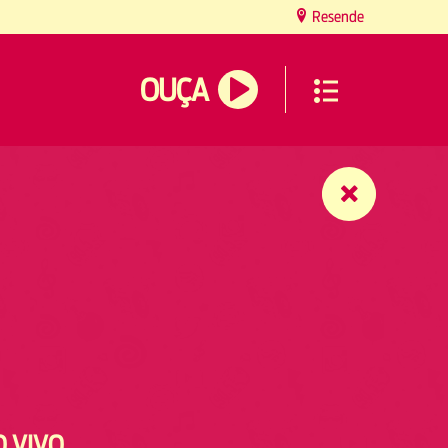
Resende
OUÇA
O VIVO