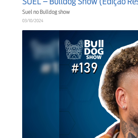
SUEL – Bulldog Show (Edição Re
Suel no Bulldog show
03/10/2024