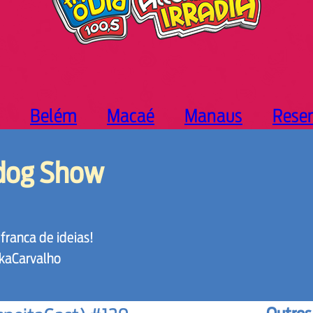
Belém
Macaé
Manaus
Rese
dog Show
franca de ideias!
kaCarvalho