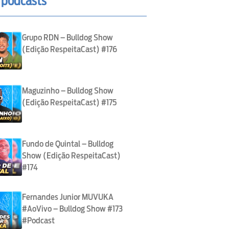
 podcasts
Grupo RDN – Bulldog Show
(Edição RespeitaCast) #176
Maguzinho – Bulldog Show
(Edição RespeitaCast) #175
Fundo de Quintal – Bulldog
Show (Edição RespeitaCast)
#174
Fernandes Junior MUVUKA
#AoVivo – Bulldog Show #173
#Podcast