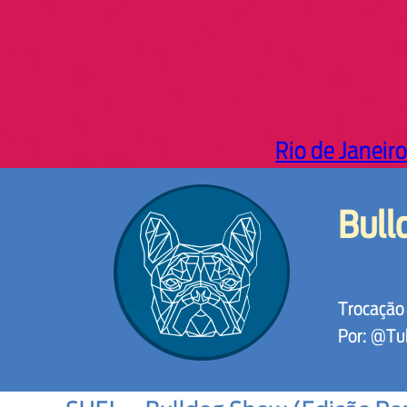
Rio de Janeiro
Bull
Trocação 
Por: @Tu