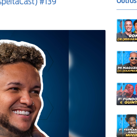
Outros
speitaCast) #139