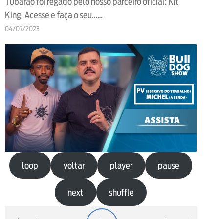
Tubarão foi regado pelo nosso parceiro oficial: Kit
King. Acesse e faça o seu……
04/07/2023
loop
voltar
player
pause
next
shuffle