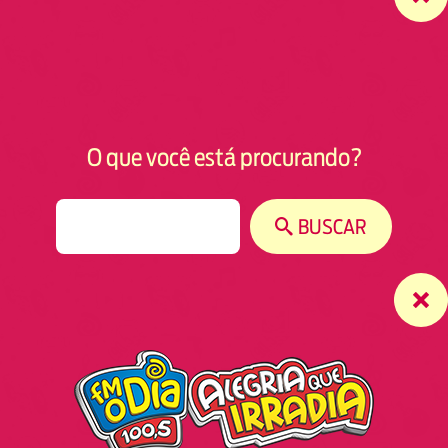
O que você está procurando?
S
BUSCAR
e
a
r
c
h