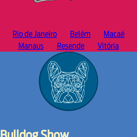
Rio de Janeiro
Belém
Macaé
Manaus
Resende
Vitória
Bulldog Show