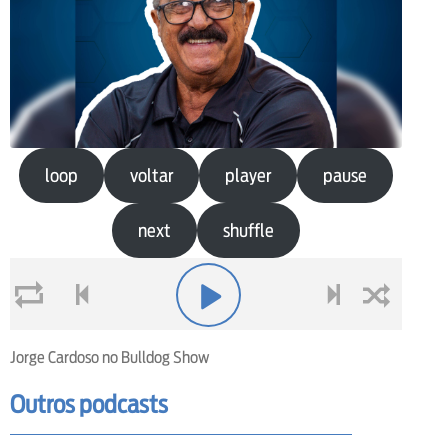
loop
voltar
player
pause
next
shuffle
loop
voltar
play
next
shuffle
Jorge Cardoso no Bulldog Show
Outros podcasts