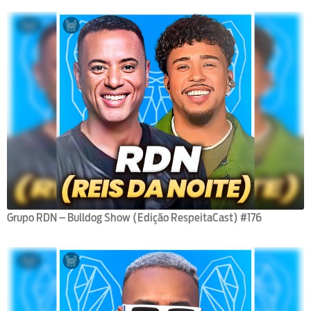
Grupo RDN – Bulldog Show (Edição RespeitaCast) #176