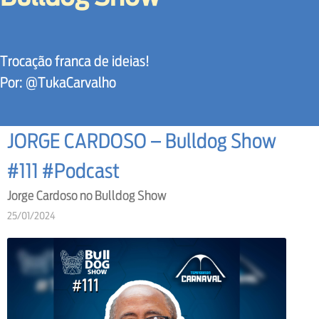
Trocação franca de ideias!
Por: @TukaCarvalho
JORGE CARDOSO – Bulldog Show
#111 #Podcast
Jorge Cardoso no Bulldog Show
25/01/2024