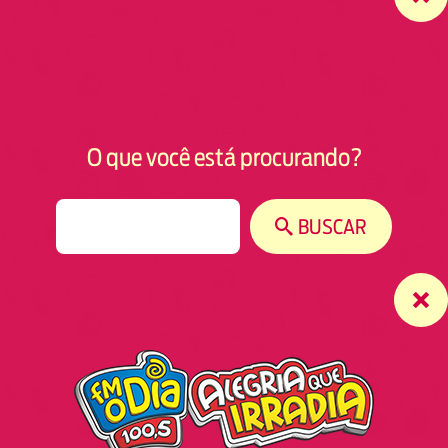
O que você está procurando?
S
BUSCAR
e
a
r
c
h