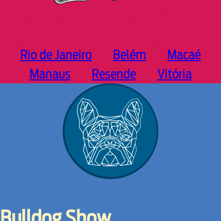
Rio de Janeiro
Belém
Macaé
Manaus
Resende
Vitória
Bulldog Show