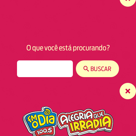
O que você está procurando?
S
BUSCAR
e
a
r
c
h