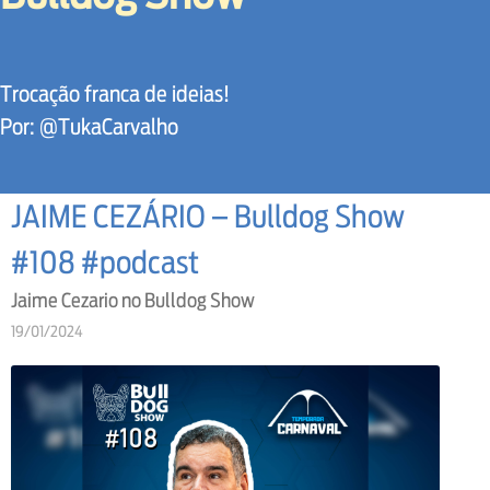
Trocação franca de ideias!
Por: @TukaCarvalho
JAIME CEZÁRIO – Bulldog Show
#108 #podcast
Jaime Cezario no Bulldog Show
19/01/2024