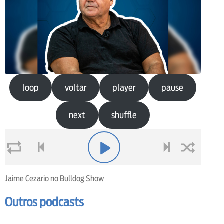
loop
voltar
player
pause
next
shuffle
loop
voltar
play
next
shuffle
Jaime Cezario no Bulldog Show
Outros podcasts