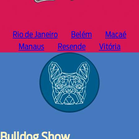
Rio de Janeiro
Belém
Macaé
Manaus
Resende
Vitória
Bulldog Show