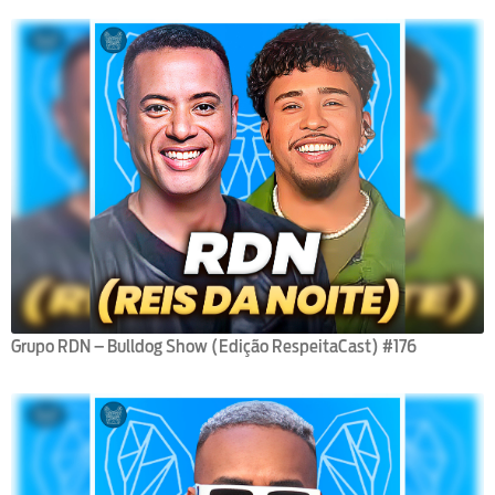
Grupo RDN – Bulldog Show (Edição RespeitaCast) #176