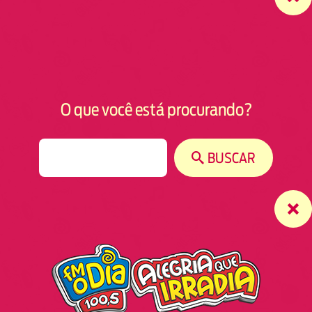
O que você está procurando?
S
BUSCAR
e
a
r
c
h