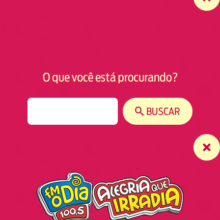
O que você está procurando?
S
BUSCAR
e
a
r
c
h