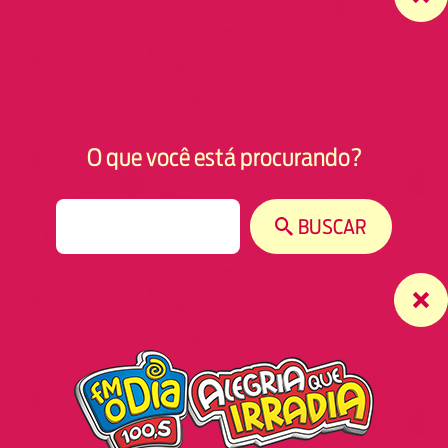
O que você está procurando?
S
BUSCAR
e
a
r
c
h