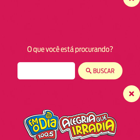
O que você está procurando?
S
BUSCAR
e
a
r
c
h