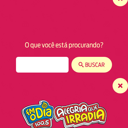
O que você está procurando?
S
BUSCAR
e
a
r
c
h