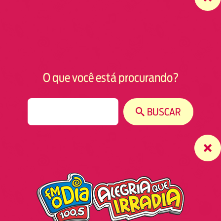
O que você está procurando?
S
BUSCAR
e
a
r
c
h