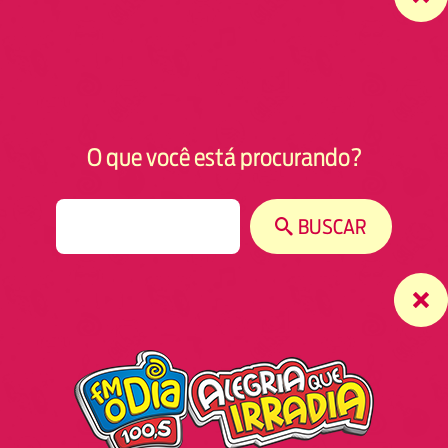
O que você está procurando?
S
BUSCAR
e
a
r
c
h