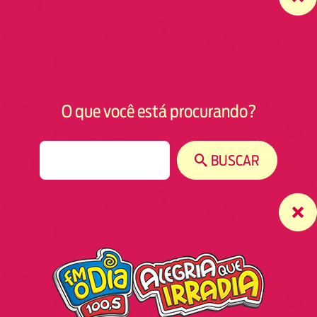
O que você está procurando?
S
BUSCAR
e
a
r
c
h