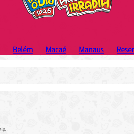
Belém
Macaé
Manaus
Rese
elp.