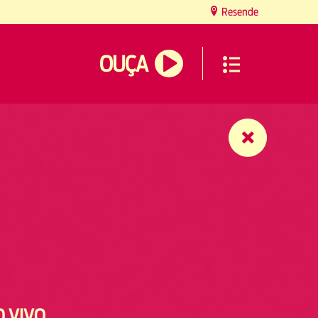
Resende
OUÇA
O VIVO