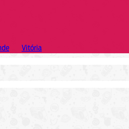
nde
Vitória