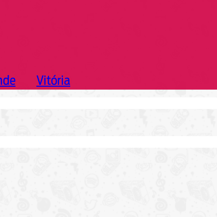
nde
Vitória