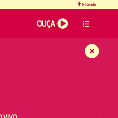
Resende
OUÇA
O VIVO