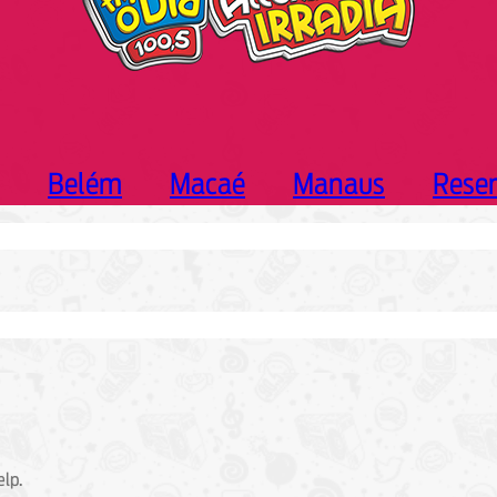
Belém
Macaé
Manaus
Rese
elp.