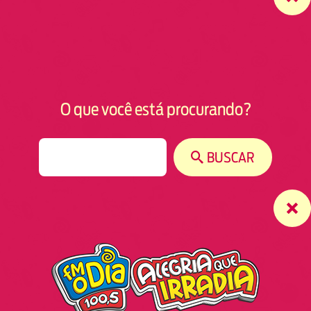
O que você está procurando?
S
BUSCAR
e
a
r
c
h