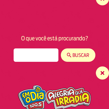
O que você está procurando?
S
BUSCAR
e
a
r
c
h