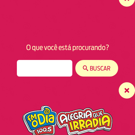
O que você está procurando?
S
BUSCAR
e
a
r
c
h