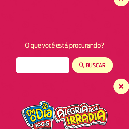
O que você está procurando?
S
BUSCAR
e
a
r
c
h