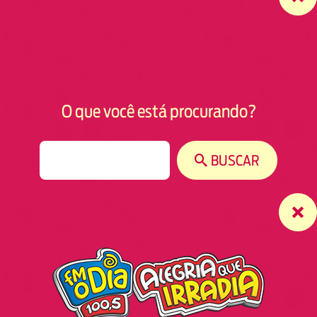
O que você está procurando?
S
BUSCAR
e
a
r
c
h