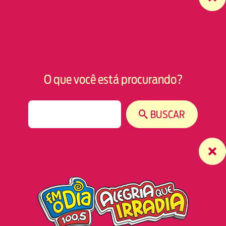
O que você está procurando?
S
BUSCAR
e
a
r
c
h