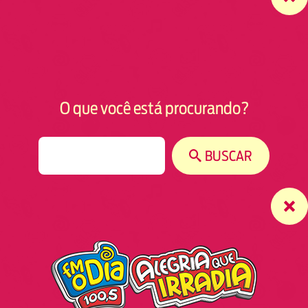
O que você está procurando?
S
BUSCAR
e
a
r
c
h