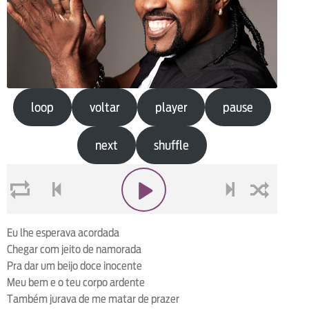
loop
voltar
player
pause
next
shuffle
loop
voltar
play
next
shuffle
Eu lhe esperava acordada
Chegar com jeito de namorada
Pra dar um beijo doce inocente
Meu bem e o teu corpo ardente
Também jurava de me matar de prazer