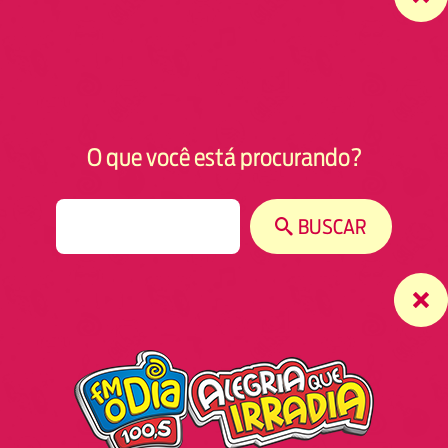
O que você está procurando?
S
BUSCAR
e
a
r
c
h