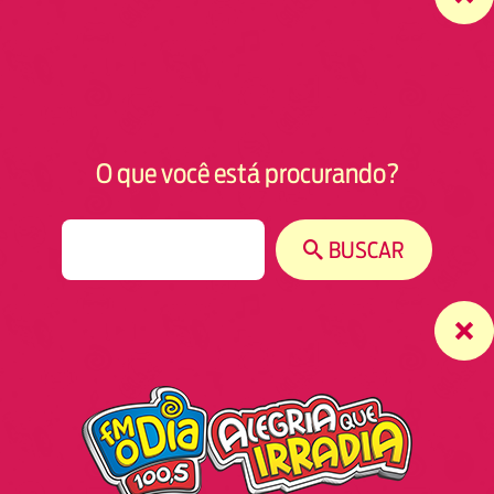
O que você está procurando?
S
BUSCAR
e
a
r
c
h