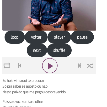
loop
voltar
player
pause
next
shuffle
loop
voltar
play
next
shuffle
Eu hoje vim aqui te procurar
Só pra saber se aposto ou não
Nessa paixão que me pegou desprevenido
Pois sua voz, sorriso e olhar