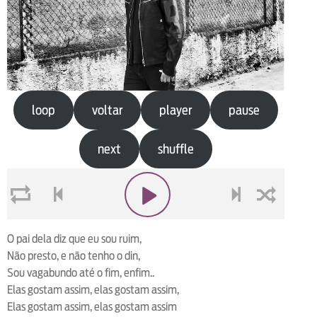
loop
voltar
player
pause
next
shuffle
loop
voltar
play
next
shuffle
O pai dela diz que eu sou ruim,
Não presto, e não tenho o din,
Sou vagabundo até o fim, enfim..
Elas gostam assim, elas gostam assim,
Elas gostam assim, elas gostam assim