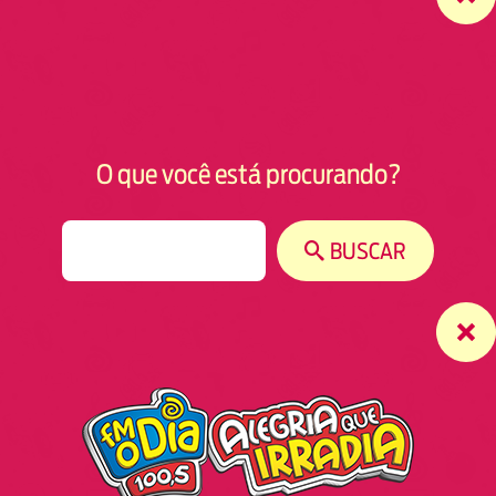
O que você está procurando?
S
BUSCAR
e
a
r
c
h