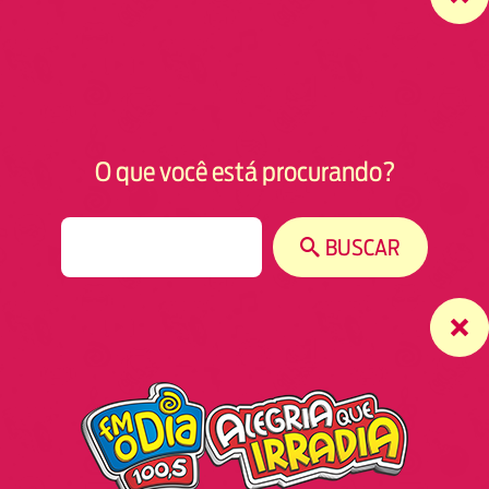
O que você está procurando?
S
BUSCAR
e
a
r
c
h