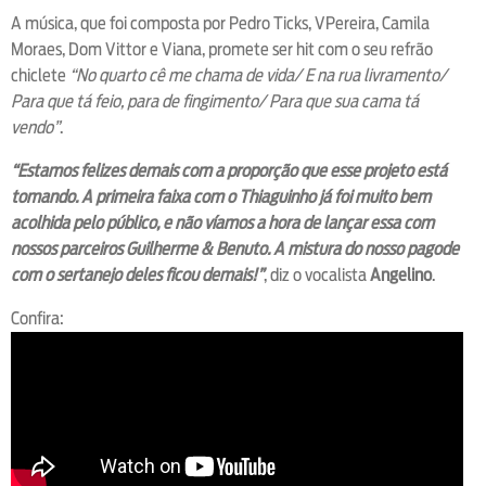
A música, que foi composta por Pedro Ticks, VPereira, Camila
Moraes, Dom Vittor e Viana, promete ser hit com o seu refrão
chiclete
“No quarto cê me chama de vida/ E na rua livramento/
Para que tá feio, para de fingimento/ Para que sua cama tá
vendo”
.
“Estamos felizes demais com a proporção que esse projeto está
tomando. A primeira faixa com o Thiaguinho já foi muito bem
acolhida pelo público, e não víamos a hora de lançar essa com
nossos parceiros Guilherme & Benuto. A mistura do nosso pagode
com o sertanejo deles ficou demais!”
, diz o vocalista
Angelino
.
Confira: