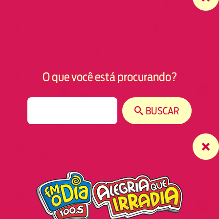
O que você está procurando?
S
BUSCAR
e
a
r
c
h