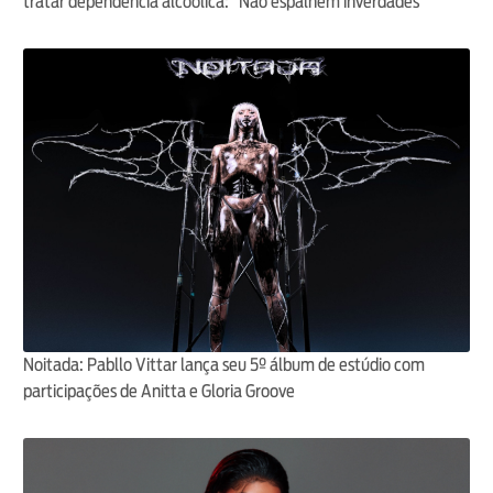
tratar dependência alcóolica: “Não espalhem inverdades”
Noitada: Pabllo Vittar lança seu 5º álbum de estúdio com
participações de Anitta e Gloria Groove