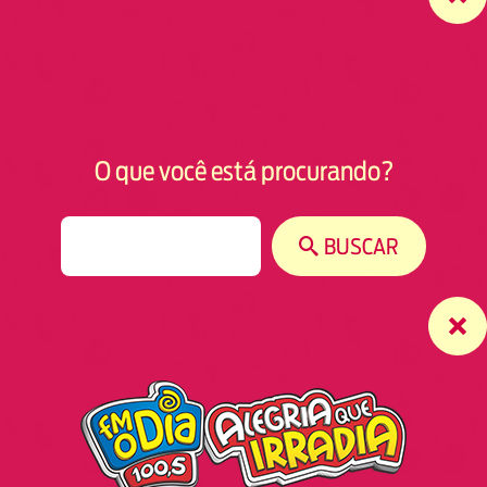
O que você está procurando?
S
BUSCAR
e
a
r
c
h