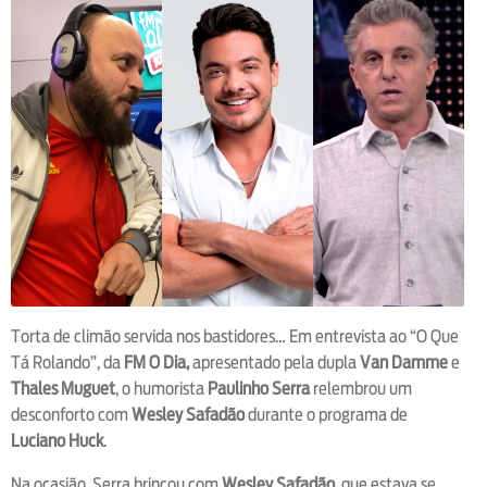
Torta de climão servida nos bastidores… Em entrevista ao “O Que
Tá Rolando”, da
FM O Dia,
apresentado pela dupla
Van Damme
e
Thales Muguet
, o humorista
Paulinho Serra
relembrou um
desconforto com
Wesley Safadão
durante o programa de
Luciano Huck
.
Na ocasião, Serra brincou com
Wesley Safadão
, que estava se