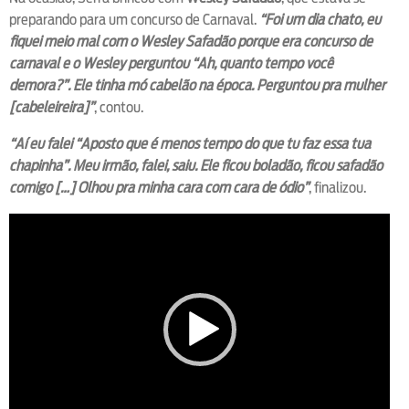
preparando para um concurso de Carnaval.
“Foi um dia chato, eu
fiquei meio mal com o Wesley Safadão porque era concurso de
carnaval e o Wesley perguntou “Ah, quanto tempo você
demora?”. Ele tinha mó cabelão na época. Perguntou pra mulher
[cabeleireira]”
, contou.
“Aí eu falei “Aposto que é menos tempo do que tu faz essa tua
chapinha”. Meu irmão, falei, saiu. Ele ficou boladão, ficou safadão
comigo […] Olhou pra minha cara com cara de ódio”
, finalizou.
V
i
d
e
o
P
l
a
y