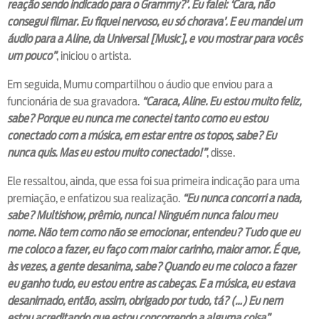
reação sendo indicado para o Grammy?’. Eu falei: ‘Cara, não
consegui filmar. Eu fiquei nervoso, eu só chorava’. E eu mandei um
áudio para a Aline, da Universal [Music], e vou mostrar para vocês
um pouco”
, iniciou o artista.
Em seguida, Mumu compartilhou o áudio que enviou para a
funcionária de sua gravadora.
“Caraca, Aline. Eu estou muito feliz,
sabe? Porque eu nunca me conectei tanto como eu estou
conectado com a música, em estar entre os topos, sabe? Eu
nunca quis. Mas eu estou muito conectado!”
, disse.
Ele ressaltou, ainda, que essa foi sua primeira indicação para uma
premiação, e enfatizou sua realização.
“Eu nunca concorri a nada,
sabe? Multishow, prêmio, nunca! Ninguém nunca falou meu
nome. Não tem como não se emocionar, entendeu? Tudo que eu
me coloco a fazer, eu faço com maior carinho, maior amor. É que,
às vezes, a gente desanima, sabe? Quando eu me coloco a fazer
eu ganho tudo, eu estou entre as cabeças. E a música, eu estava
desanimado, então, assim, obrigado por tudo, tá? (…) Eu nem
estou acreditando que estou concorrendo a alguma coisa”
,