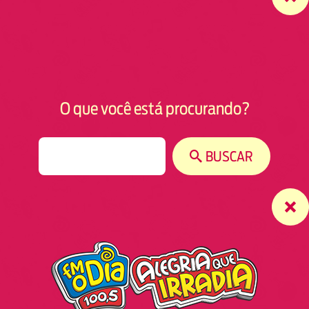
O que você está procurando?
S
BUSCAR
e
a
r
c
h