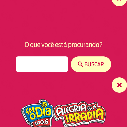
O que você está procurando?
S
BUSCAR
e
a
r
c
h