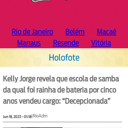
Rio de Janeiro
Belém
Macaé
Manaus
Resende
Vitória
Holofote
Kelly Jorge revela que escola de samba
da qual foi rainha de bateria por cinco
anos vendeu cargo: “Decepcionada”
|
RioAdm
Jun 18, 2023 – 01:18