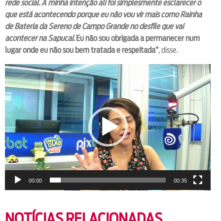
rede social. A minha intenção ali foi simplesmente esclarecer o
que está acontecendo porque eu não vou vir mais como Rainha
de Bateria da Sereno de Campo Grande no desfile que vai
acontecer na Sapucaí.
Eu não sou obrigada a permanecer num
lugar onde eu não sou bem tratada e respeitada”
, disse.
V
i
d
e
o
P
l
a
y
e
00:00
00:35
r
NOTÍCIAS RELACIONADAS