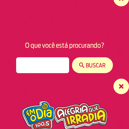
O que você está procurando?
S
BUSCAR
e
a
r
c
h