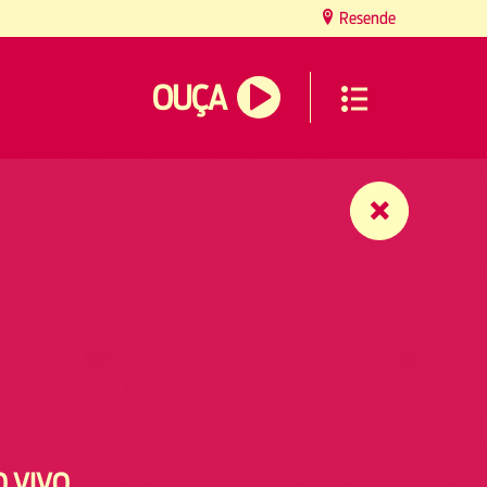
Resende
OUÇA
O VIVO