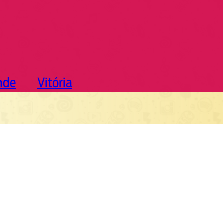
nde
Vitória