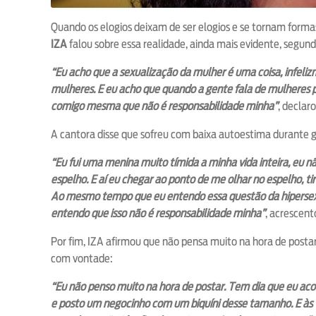
Quando os elogios deixam de ser elogios e se tornam form
IZA
falou sobre essa realidade, ainda mais evidente, segund
“Eu acho que a sexualização da mulher é uma coisa, infeliz
mulheres. E eu acho que quando a gente fala de mulheres pr
comigo mesma que não é responsabilidade minha”
, declaro
A cantora disse que sofreu com baixa autoestima durante gr
“Eu fui uma menina muito tímida a minha vida inteira, eu 
espelho. E aí eu chegar ao ponto de me olhar no espelho, tir
Ao mesmo tempo que eu entendo essa questão da hipersexu
entendo que isso não é responsabilidade minha”
, acrescent
Por fim, IZA afirmou que não pensa muito na hora de posta
com vontade:
“Eu não penso muito na hora de postar. Tem dia que eu acor
e posto um negocinho com um biquíni desse tamanho. E às vez