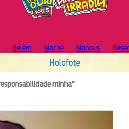
Belém
Macaé
Manaus
Rese
Holofote
 responsabilidade minha”