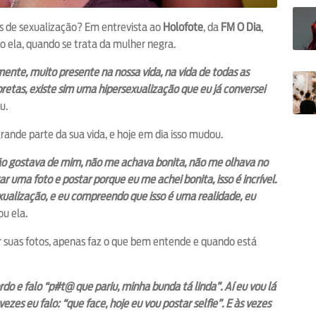
as de sexualização? Em entrevista ao
Holofote
, da
FM O Dia
,
o ela, quando se trata da mulher negra.
mente, muito presente na nossa vida, na vida de todas as
etas, existe sim uma hipersexualização que eu já conversei
u.
ande parte da sua vida, e hoje em dia isso mudou.
não gostava de mim, não me achava bonita, não me olhava no
ar uma foto e postar porque eu me achei bonita, isso é incrível.
alização, e eu compreendo que isso é uma realidade, eu
ou ela.
r suas fotos, apenas faz o que bem entende e quando está
do e falo “p#t@ que pariu, minha bunda tá linda”. Aí eu vou lá
es eu falo: “que face, hoje eu vou postar selfie”. E às vezes